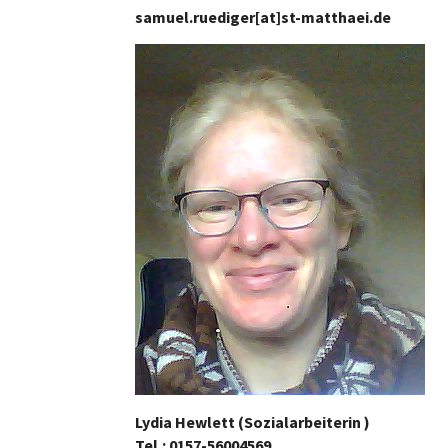
samuel.ruediger[at]st-matthaei.de
Lydia Hewlett (Sozialarbeiterin )
Tel.: 0157-56004569