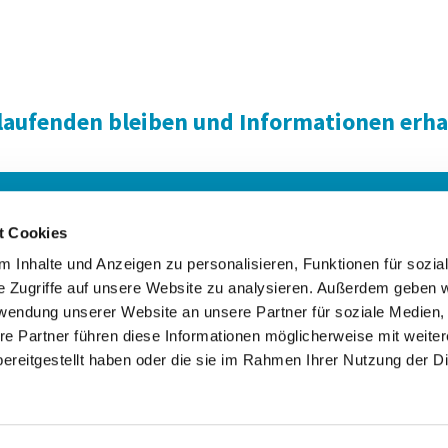
laufenden bleiben und Informationen erha
hrt
Bankverbindung
t Cookies
 Inhalte und Anzeigen zu personalisieren, Funktionen für sozia
e Zugriffe auf unsere Website zu analysieren. Außerdem geben w
Ev.-luth. Kirchengemeinde St.Matthäi Lübeck

rwendung unserer Website an unsere Partner für soziale Medien
Schwartauer Allee 38, 23554 Lübeck
re Partner führen diese Informationen möglicherweise mit weite
0451- 42456

ereitgestellt haben oder die sie im Rahmen Ihrer Nutzung der D
gemeindebuero@st-matthaei.de

Kontaktinformationen
Impressum
Datenschutzerklärung
ChurchDesk-Login