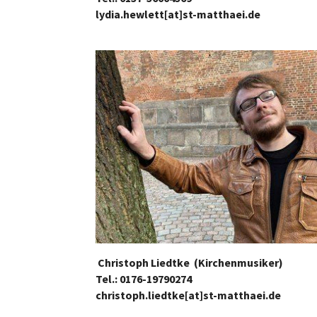
lydia.hewlett[at]st-matthaei.de
Christoph Liedtke
(Kirchenmusiker)
Tel.: 0176-19790274
christoph.liedtke[at]st-matthaei.de