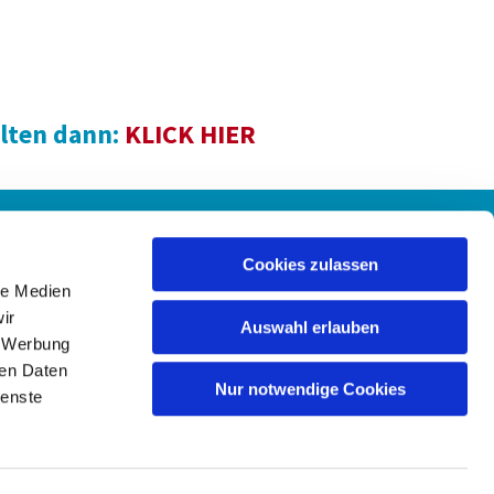
lten dann:
KLICK HIER
Spenden
Cookies zulassen
le Medien
ir
Auswahl erlauben
, Werbung
ren Daten
Nur notwendige Cookies
ienste