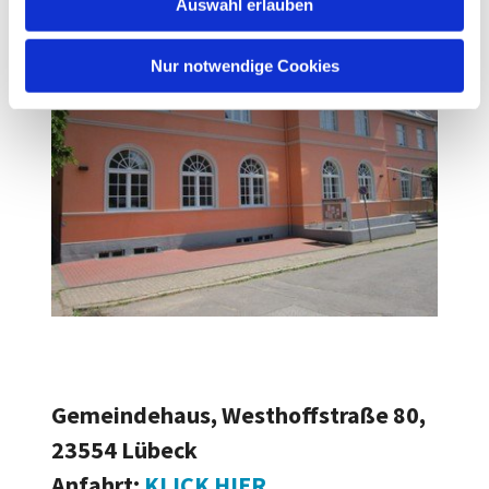
Auswahl erlauben
a
h
l
Nur notwendige Cookies
Gemeindehaus, Westhoffstraße 80,
23554 Lübeck
Anfahrt:
KLICK HIER