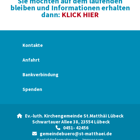
Sie möchten auf dem laufenden
bleiben und Informationen erhalten
dann:
KLICK HIER
Kontakte
Anfahrt
Bankverbindung
Spenden
Ev.-luth. Kirchengemeinde St.Matthäi Lübeck

Schwartauer Allee 38, 23554 Lübeck
0451- 42456

gemeindebuero@st-matthaei.de

Kontaktinformationen
Impressum