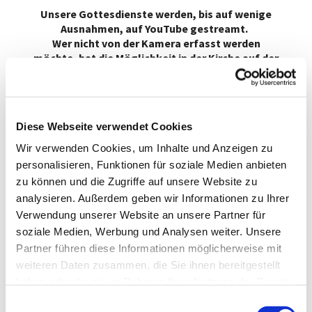
Unsere Gottesdienste werden, bis auf wenige
Ausnahmen, auf YouTube gestreamt.
Wer nicht von der Kamera erfasst werden
möchte, hat die Möglichkeit in der Kirche auf der
Seiten- und Orgelempore bzw.
im Gemeindehaus (Winterkirche) im hinteren Teil
des Gemeindesaales (hinter der Kamera) Platz
zu nehmen.
Diese Webseite verwendet Cookies
Link zu den YouTube
Wir verwenden Cookies, um Inhalte und Anzeigen zu
GOTTESDIENSTEN :
KLICK
personalisieren, Funktionen für soziale Medien anbieten
HIER
zu können und die Zugriffe auf unsere Website zu
analysieren. Außerdem geben wir Informationen zu Ihrer
Link zu den Predigten:
Verwendung unserer Website an unsere Partner für
KLICK HIER
soziale Medien, Werbung und Analysen weiter. Unsere
Partner führen diese Informationen möglicherweise mit
Sie möchten auf dem laufenden
weiteren Daten zusammen, die Sie ihnen bereitgestellt
bleiben und Informationen
haben oder die sie im Rahmen Ihrer Nutzung der Dienste
erhalten dann:
KLICK HIER
gesammelt haben.
E