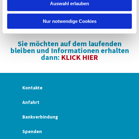
Auswahl erlauben
a
h
l
Nur notwendige Cookies
Sie möchten auf dem laufenden
bleiben und Informationen erhalten
dann:
KLICK HIER
Kontakte
Anfahrt
Bankverbindung
Spenden