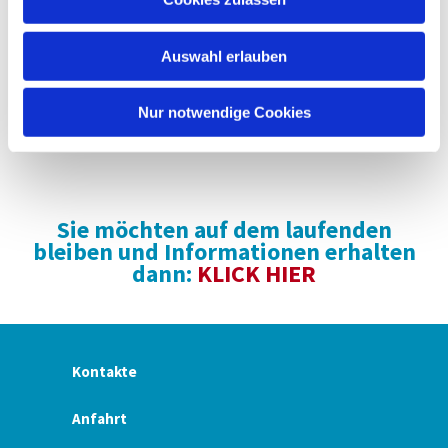
s
in einer Bearbeitung von Werner Petersen.
w
Vollends zufriedene Gesichter sowohl im Publikum
Auswahl erlauben
a
als auch bei den Musizierenden rundeten einen
h
tollen Konzertabend ab!
l
Nur notwendige Cookies
Das macht Lust auf mehr!
Sie möchten auf dem laufenden
bleiben und Informationen erhalten
dann:
KLICK HIER
Kontakte
Anfahrt