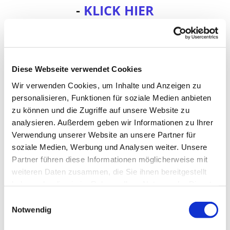
-
KLICK HIER
Predigt aus dem
Gottesdienst vom 17.05.2026
-
KLICK HIER
Diese Webseite verwendet Cookies
Predigt aus dem
Wir verwenden Cookies, um Inhalte und Anzeigen zu
personalisieren, Funktionen für soziale Medien anbieten
Gottesdienst vom 03.05.2026
zu können und die Zugriffe auf unsere Website zu
-
KLICK HIER
analysieren. Außerdem geben wir Informationen zu Ihrer
Verwendung unserer Website an unsere Partner für
Predigt aus dem
soziale Medien, Werbung und Analysen weiter. Unsere
Gottesdienst vom 26.04.2026
Partner führen diese Informationen möglicherweise mit
weiteren Daten zusammen, die Sie ihnen bereitgestellt
-
KLICK HIER
haben oder die sie im Rahmen Ihrer Nutzung der Dienste
Predigt aus dem
gesammelt haben.
E
Notwendig
i
Gottesdienst vom 26.04.2026
n