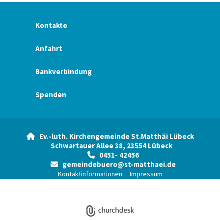
Kontakte
Anfahrt
Bankverbindung
Spenden
Ev.-luth. Kirchengemeinde St.Matthäi Lübeck

Schwartauer Allee 38, 23554 Lübeck
0451- 42456

gemeindebuero@st-matthaei.de

Kontaktinformationen
Impressum
Datenschutzerklärung
ChurchDesk-Login